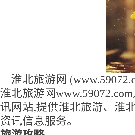
淮北旅游网 (www.59072.c
淮北旅游网www.59072
讯网站,提供淮北旅游、淮
资讯信息服务。
旅游攻略