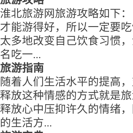
淮北旅游网旅游攻略如下：
才能游得好，所以一定要吃
太多地改变自己饮食习惯，
名吃一...
旅游指南
随着人们生活水平的提高，
释放这种情感的方式就是旅
释放心中压抑许久的情绪，
的生活方...