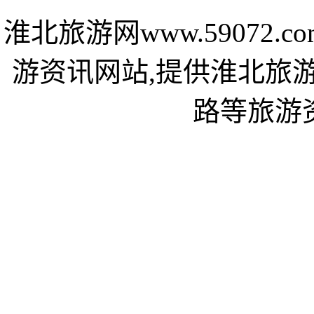
淮北旅游网www.59072
游资讯网站,提供淮北旅
路等旅游